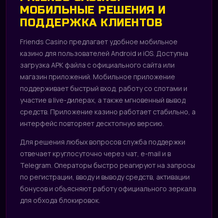
МОБИЛЬНЫЕ РЕШЕНИЯ И
ПОДДЕРЖКА КЛИЕНТОВ
Friends Casino предлагает удобное мобильное
казино для пользователей Android и iOS. Доступна
загрузка APK файла с официального сайта или
магазин приложений. Мобильное приложение
поддерживает быстрый вход, работу со слотами и
участие в live-дилерах, а также мгновенный вывод
средств. Приложение казино работает стабильно, а
интерфейс повторяет десктопную версию.
Для решения любых вопросов служба поддержки
отвечает круглосуточно через чат, e-mail и в
Telegram. Операторы быстро реагируют на запросы
по регистрации, вводу и выводу средств, активации
бонусов и объясняют работу официального зеркала
для обхода блокировок.