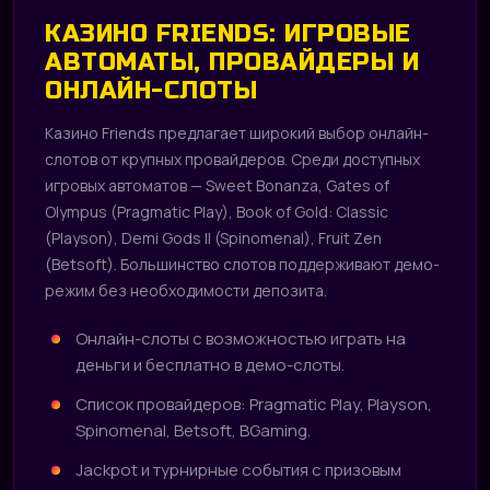
КАЗИНО FRIENDS: ИГРОВЫЕ
АВТОМАТЫ, ПРОВАЙДЕРЫ И
ОНЛАЙН-СЛОТЫ
Казино Friends предлагает широкий выбор онлайн-
слотов от крупных провайдеров. Среди доступных
игровых автоматов — Sweet Bonanza, Gates of
Olympus (Pragmatic Play), Book of Gold: Classic
(Playson), Demi Gods II (Spinomenal), Fruit Zen
(Betsoft). Большинство слотов поддерживают демо-
режим без необходимости депозита.
Онлайн-слоты с возможностью играть на
деньги и бесплатно в демо-слоты.
Список провайдеров: Pragmatic Play, Playson,
Spinomenal, Betsoft, BGaming.
Jackpot и турнирные события с призовым