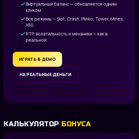
Виртуальный баланс — обновляется одним
кликом
Все режимы — Slot, Crash, Plinko, Tower, Mines,
X50
RTP, волатильность и механики — как в
реальной
ИГРАТЬ В ДЕМО
НА РЕАЛЬНЫЕ ДЕНЬГИ
DEMO
DEMO
DEMO
DEMO
DEMO
DEMO
КАЛЬКУЛЯТОР
БОНУСА