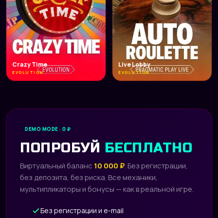
Crazy Time
Live Lobby
EVOLUTION
EVOLUTION
DEMO MODE · 0 ₽
ПОПРОБУЙ
БЕСПЛАТНО
Виртуальный баланс
10 000 ₽
. Без регистрации,
без депозита, без риска. Все механики,
мультипликаторы и бонусы — как в реальной игре.
Без регистрации и e-mail