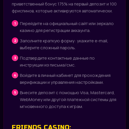
приветственный бонус 175% на первый депозит и 100
фриспинов, которые активируются автоматически.
Перейдите на официальный сайт или зеркало
казино для регистрации аккаунта.
Заполните краткую форму: укажите e-mail,
выберите сложный пароль.
Подтвердите контактные данные по
инструкции из письма/смс.
Войдите в личный кабинет для прохождения
верификации и управления настройками.
Внесите депозит с помощью Visa, Mastercard,
WebMoney или другой платежной системы для
мгновенного доступа к играм.
FRIENDS CASINO: