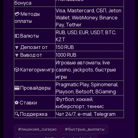
бонуса
Visa, Mastercard, СБП, Jeton
💳 Методы
Wallet, WebMoney, Binance
оплаты
Pay, Tether
RUB, USD, EUR, USDT, BTC,
💵 Валюты
KZT
🔽 Депозит от
150 RUB
🔽 Вывод от
1000 RUB
Игровые автоматы, live
🎲 Категории игр
casino, jackpots, быстрые
игры
Pragmatic Play, Spinomenal,
🎰 Провайдеры
Playson, Betsoft, BGaming
Футбол, хоккей,
⚽ Ставки
киберспорт, теннис
🔍 Поддержка
Чат 24/7, e-mail, Telegram
#лицензия_curaçao
#быстрые_выплаты