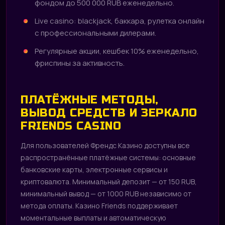
фондом до 500 000 RUB еженедельно.
Live casino: blackjack, баккара, рулетка онлайн
с профессиональными дилерами.
Регулярные акции, кешбек 10% еженедельно,
фриспины за активность.
ПЛАТЁЖНЫЕ МЕТОДЫ,
ВЫВОД СРЕДСТВ И ЗЕРКАЛО
FRIENDS CASINO
Для пользователей Френдс Казино доступны все
распространённые платёжные системы: основные
банковские карты, электронные сервисы и
криптовалюта. Минимальный депозит — от 150 RUB,
минимальный вывод — от 1000 RUB независимо от
метода оплаты. Казино Friends поддерживает
моментальные выплаты и автоматическую