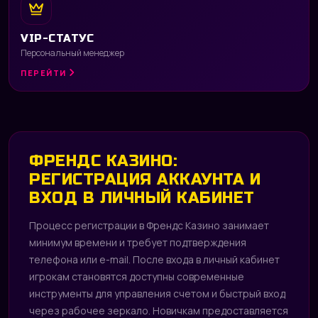
VIP-СТАТУС
Персональный менеджер
ПЕРЕЙТИ
ФРЕНДС КАЗИНО:
РЕГИСТРАЦИЯ АККАУНТА И
ВХОД В ЛИЧНЫЙ КАБИНЕТ
Процесс регистрации в Френдс Казино занимает
минимум времени и требует подтверждения
телефона или e-mail. После входа в личный кабинет
игрокам становятся доступны современные
инструменты для управления счетом и быстрый вход
через рабочее зеркало. Новичкам предоставляется