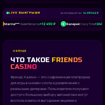
LIVE ВЫИГРЫШИ
за последний час ·
14 218 540 ₽
+12 450 ₽
+240 015 ₽
na***
Валерий
·
Sweet Bonanza
·
Crazy Time
В
О БРЕНДЕ
ЧТО ТАКОЕ
FRIENDS
CASINO
Френдс Казино — это современная платформа
для игры в онлайн-слоты и развлечений с
реальными дилерами. Пользователи получают
доступ к большому выбору автоматов и могут
воспользоваться выгодными акциями и