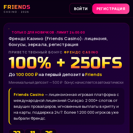
FRIENDS
ВОЙТИ
РЕГИСТРАЦИЯ
CASINO · 2026
ТОЛЬКО ДЛЯ НОВИЧКОВ · ЛИМИТ 24:00:00
Френдс Казино (Friends Casino): лицензия,
бонусы, зеркала, регистрация
ПРИВЕТСТВЕННЫЙ БОНУС
ФРЕНДС CASINO
100% + 250FS
До
100 000 ₽
на первый депозит в
Friends
Минимальный депозит — 500 ₽ · Бонус начисляется автоматически
Friends Casino
— лицензионная игровая платформа с
международной лицензией Curaçao. 2 000+ слотов от
ведущих провайдеров, мгновенные выплаты в крипту и
на карты, поддержка 24/7. Более 1 200 000 игроков уже
выбрали Френдс.